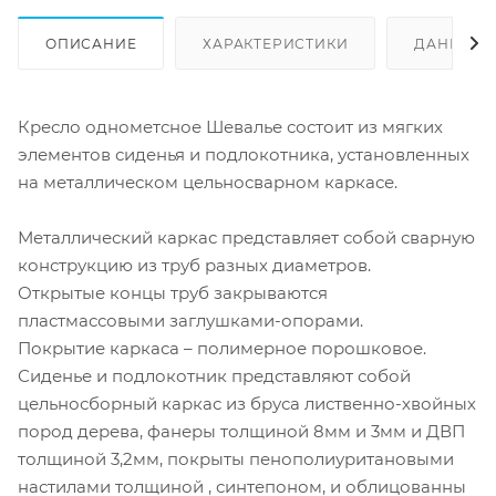
ОПИСАНИЕ
ХАРАКТЕРИСТИКИ
ДАННЫЕ 
Кресло однометсное Шевалье состоит из мягких
элементов сиденья и подлокотника, установленных
на металлическом цельносварном каркасе.
Металлический каркас представляет собой сварную
конструкцию из труб разных диаметров.
Открытые концы труб закрываются
пластмассовыми заглушками-опорами.
Покрытие каркаса – полимерное порошковое.
Сиденье и подлокотник представляют собой
цельносборный каркас из бруса лиственно-хвойных
пород дерева, фанеры толщиной 8мм и 3мм и ДВП
толщиной 3,2мм, покрыты пенополиуритановыми
настилами толщиной , синтепоном, и облицованны