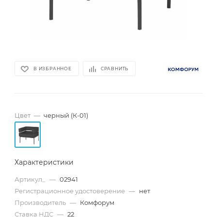
В ИЗБРАННОЕ
СРАВНИТЬ
Цвет
—
черный (К-01)
Характеристики
Артикул_
—
02941
Регистрационное удостоверение
—
нет
Производитель
—
Комфорум
Ставка НДС
—
22