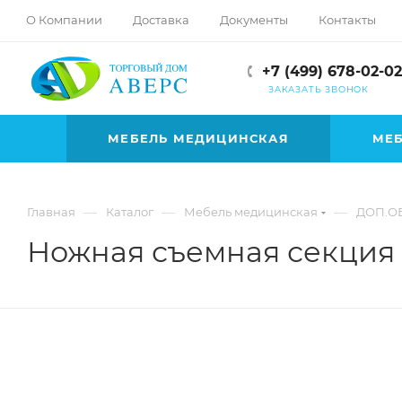
hotmove
О Компании
Доставка
Документы
Контакты
pornspider.info
telugu
+7 (499) 678-02-02
xnxx
ЗАКАЗАТЬ ЗВОНОК
movies
МЕБЕЛЬ МЕДИЦИНСКАЯ
МЕБ
—
—
—
Главная
Каталог
Мебель медицинская
ДОП.О
Ножная съемная секция