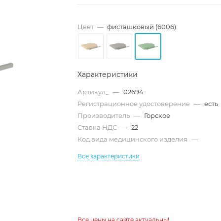
Цвет
—
фисташковый (6006)
Характеристики
Артикул_
—
02694
Регистрационное удостоверение
—
есть
Производитель
—
Горское
Ставка НДС
—
22
Код вида медицинского изделия
—
Все характеристики
Все цены на сайте актуальны!