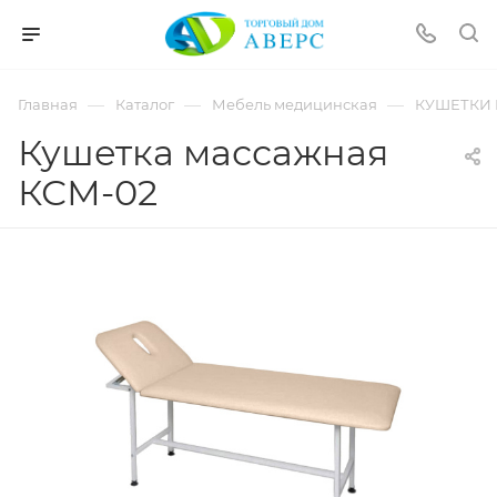
hotmove
pornspider.info
telugu
xnxx
—
—
—
Главная
Каталог
Мебель медицинская
КУШЕТКИ
movies
Кушетка массажная
КСМ-02