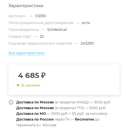
Характеристики
Артикул_
—
03350
Регистрационное удостоверение
—
есть
Производитель
—
SGMedical
Ставка НДС
—
22
Код вида медицинского изделия
—
245290
Все характеристики
4 685
₽
В наличии
Доставка по Москве
(в пределах МКАД) — 3000 руб.
Доставка по Москве
(в пределах ТТК) — 5000 руб.
Доставка по МО
— 3000 руб. + 30 руб. за километр
Доставка по России
через ТК —
б
есплатно
до
терминала в г. Москва