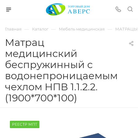
hotmove
pornspider.info
telugu
xnxx
—
—
—
Главная
Каталог
Мебель медицинская
МАТРАЦЫ
movies
Матрац
медицинский
беспружинный с
водонепроницаемым
чехлом НПВ 1.1.2.2.
(1900*700*100)
РЕЕСТР МПТ