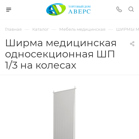
hotmove
pornspider.info
telugu
xnxx
—
—
—
Главная
Каталог
Мебель медицинская
ШИРМЫ М
movies
Ширма медицинская
односекционная ШП
1/3 на колесах