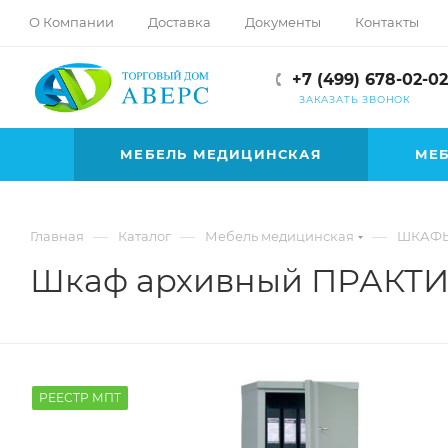
hotmove
О Компании
Доставка
Документы
Контакты
pornspider.info
telugu
+7 (499) 678-02-02
xnxx
ЗАКАЗАТЬ ЗВОНОК
movies
МЕБЕЛЬ МЕДИЦИНСКАЯ
МЕБ
—
—
—
Главная
Каталог
Мебель медицинская
ШКАФЫ
Шкаф архивный ПРАКТИК
РЕЕСТР МПТ