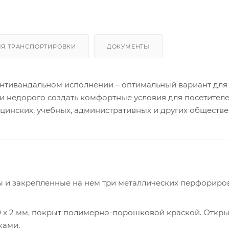
ЛЯ ТРАНСПОРТИРОВКИ
ДОКУМЕНТЫ
нтивандальном исполнении – оптимальный вариант для м
 и недорого создать комфортные условия для посетител
цинских, учебных, административных и других обществ
мы и закрепленные на нем три металлических перфорир
х 50 х 2 мм, покрыт полимерно-порошковой краской. Откр
ками.