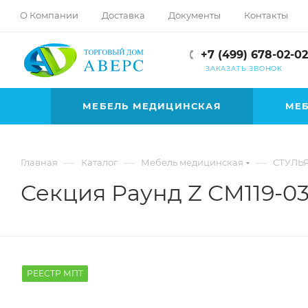
hotmove
О Компании
Доставка
Документы
Контакты
pornspider.info
telugu
+7 (499) 678-02-02
xnxx
ЗАКАЗАТЬ ЗВОНОК
movies
МЕБЕЛЬ МЕДИЦИНСКАЯ
МЕБ
—
—
—
Главная
Каталог
Мебель медицинская
СТУЛЬ
Секция Раунд Z СМ119-03 
РЕЕСТР МПТ