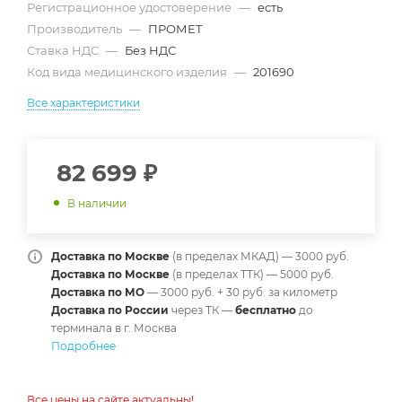
Регистрационное удостоверение
—
есть
Производитель
—
ПРОМЕТ
Ставка НДС
—
Без НДС
Код вида медицинского изделия
—
201690
Все характеристики
82 699
₽
В наличии
Доставка по Москве
(в пределах МКАД) — 3000 руб.
Доставка по Москве
(в пределах ТТК) — 5000 руб.
Доставка по МО
— 3000 руб. + 30 руб. за километр
Доставка по России
через ТК —
б
есплатно
до
терминала в г. Москва
Подробнее
Все цены на сайте актуальны!