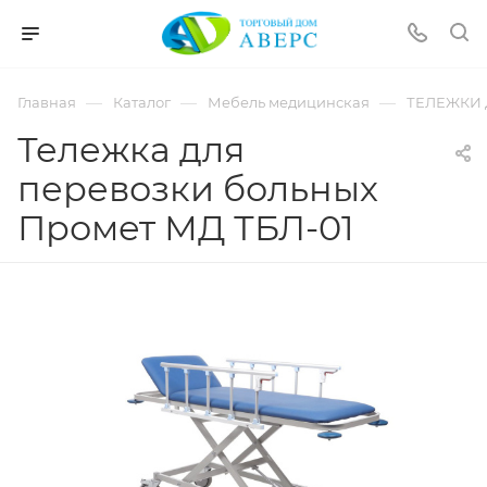
hotmove
pornspider.info
telugu
xnxx
—
—
—
Главная
Каталог
Мебель медицинская
ТЕЛЕЖКИ
movies
Тележка для
перевозки больных
Промет МД ТБЛ-01