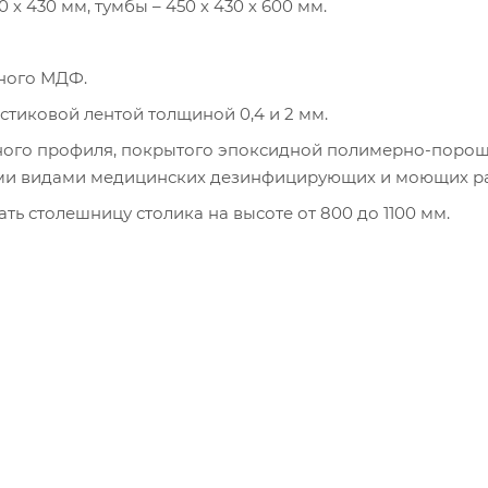
 430 мм, тумбы – 450 х 430 х 600 мм.
нного МДФ.
тиковой лентой толщиной 0,4 и 2 мм.
льного профиля, покрытого эпоксидной полимерно-поро
семи видами медицинских дезинфицирующих и моющих ра
ть столешницу столика на высоте от 800 до 1100 мм.