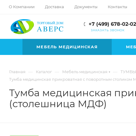
hotmove
О Компании
Доставка
Документы
Контакты
pornspider.info
telugu
+7 (499) 678-02-02
xnxx
ЗАКАЗАТЬ ЗВОНОК
movies
МЕБЕЛЬ МЕДИЦИНСКАЯ
МЕБ
—
—
—
Главная
Каталог
Мебель медицинская
ТУМБЫ
Тумба медицинская прикроватная с поворотным столиком М
Тумба медицинская прик
(столешница МДФ)