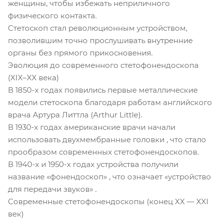
женщины, чтобы избежать неприличного
физического контакта.
Стетоскоп стал революционным устройством,
позволившим точно прослушивать внутренние
органы без прямого прикосновения.
Эволюция до современного стетофонендоскопа
(XIX–XX века)
В 1850-х годах появились первые металлические
модели стетоскопа благодаря работам английского
врача Артура Литтла (Arthur Little).
В 1930-х годах американские врачи начали
использовать двухмембранные головки , что стало
прообразом современных стетофонендоскопов.
В 1940-х и 1950-х годах устройства получили
название «фонендоскоп» , что означает «устройство
для передачи звуков» .
Современные стетофонендоскопы (конец XX — XXI
век)