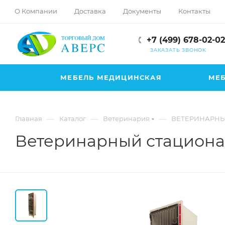
hotmove
О Компании
Доставка
Документы
Контакты
pornspider.info
telugu
+7 (499) 678-02-02
xnxx
ЗАКАЗАТЬ ЗВОНОК
movies
МЕБЕЛЬ МЕДИЦИНСКАЯ
МЕБ
—
—
—
Главная
Каталог
Ветеринария
ВЕТЕРИНАРНЫ
Ветеринарный стациона