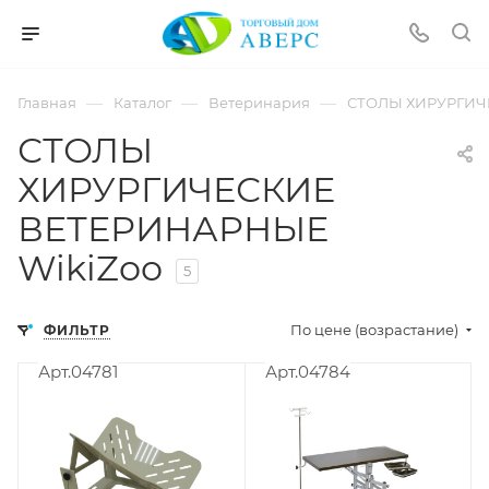
hotmove
pornspider.info
telugu
xnxx
—
—
—
Главная
Каталог
Ветеринария
СТОЛЫ ХИРУРГИЧ
movies
СТОЛЫ
ХИРУРГИЧЕСКИЕ
ВЕТЕРИНАРНЫЕ
WikiZoo
5
По цене (возрастание)
ФИЛЬТР
Арт.04781
Арт.04784