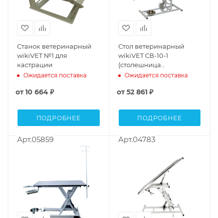
Станок ветеринарный
Стол ветеринарный
wikiVET №1 для
wikiVET СВ-10-1
кастрации
(столешница
нержавеющая сталь,
Ожидается поставка
Ожидается поставка
электропривод)
от
10 664 ₽
от
52 861 ₽
ПОДРОБНЕЕ
ПОДРОБНЕЕ
Арт.05859
Арт.04783