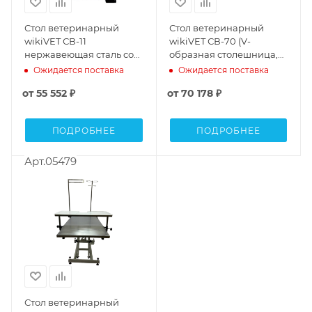
Стол ветеринарный
Стол ветеринарный
wikiVET СВ-11
wikiVET СВ-70 (V-
нержавеющая сталь со
образная столешница,
штативом,
электропривод)
Ожидается поставка
Ожидается поставка
электропривод
от
55 552 ₽
от
70 178 ₽
ПОДРОБНЕЕ
ПОДРОБНЕЕ
Арт.05479
Стол ветеринарный