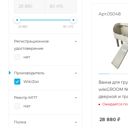
Арт.05048
28 880
80 476
Регистрационное
удостоверение
нет
Производитель
WikiZoo
Ванна для гр
wikiGROOM N
дверкой и тр
Реестр МПТ
Ожидается по
Нет
28 880
₽
Полка