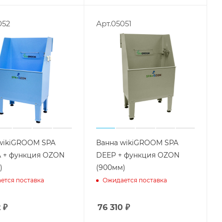
052
Арт.05051
wikiGROOM SPA
Ванна wikiGROOM SPA
 + функция OZON
DEEP + функция OZON
)
(900мм)
ется поставка
Ожидается поставка
2
₽
76 310
₽