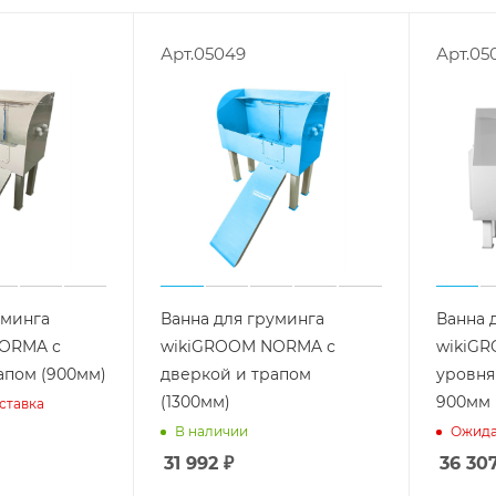
Арт.05049
Арт.05
уминга
Ванна для груминга
Ванна 
ORMA с
wikiGROOM NORMA с
wikiGR
апом (900мм)
дверкой и трапом
уровня
(1300мм)
900мм
ставка
В наличии
Ожида
31 992
₽
36 30