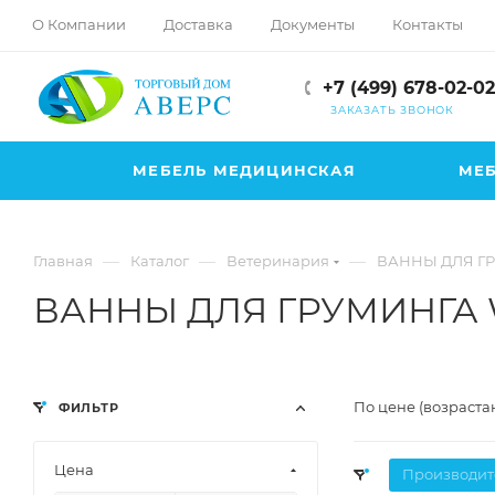
hotmove
О Компании
Доставка
Документы
Контакты
pornspider.info
telugu
+7 (499) 678-02-02
xnxx
ЗАКАЗАТЬ ЗВОНОК
movies
МЕБЕЛЬ МЕДИЦИНСКАЯ
МЕБ
—
—
—
Главная
Каталог
Ветеринария
ВАННЫ ДЛЯ Г
ВАННЫ ДЛЯ ГРУМИНГА 
По цене (возраста
ФИЛЬТР
Цена
Производит