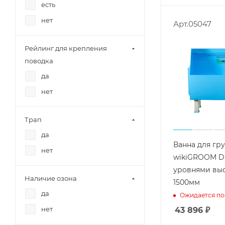
есть
нет
Арт.05047
Рейлинг для крепления
поводка
да
нет
Трап
да
Ванна для гр
нет
wikiGROOM DE
уровнями вы
Наличие озона
1500мм
да
Ожидается по
нет
43 896
₽