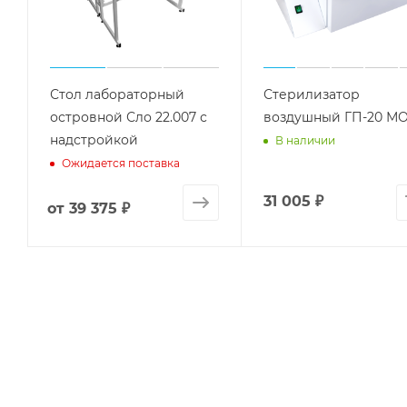
Стол лабораторный
Стерилизатор
островной Сло 22.007 с
воздушный ГП-20 М
надстройкой
В наличии
Ожидается поставка
31 005
₽
от
39 375 ₽
Будьте в курсе на