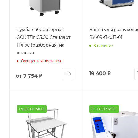
Тумба лабораторная
Ванна ультразвукова
АСК ТЛп.05.00 Стандарт
ВУ-09-Я-ФП-01
Плюс (разборная) на
В наличии
колесах
Ожидается поставка
19 400
₽
от
7 754 ₽
РЕЕСТР МПТ
РЕЕСТР МПТ