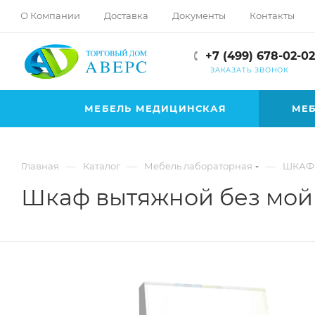
hotmove
О Компании
Доставка
Документы
Контакты
pornspider.info
telugu
+7 (499) 678-02-02
xnxx
ЗАКАЗАТЬ ЗВОНОК
movies
МЕБЕЛЬ МЕДИЦИНСКАЯ
МЕБ
—
—
—
Главная
Каталог
Мебель лабораторная
ШКАФ
Шкаф вытяжной без мой