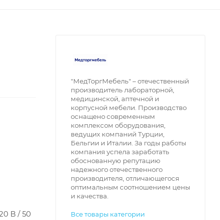
"МедТоргМебель" – отечественный 
производитель лабораторной, 
медицинской, аптечной и 
корпусной мебели. Производство 
оснащено современным 
комплексом оборудования, 
ведущих компаний Турции, 
Бельгии и Италии. За годы работы 
компания успела заработать 
обоснованную репутацию 
надежного отечественного 
производителя, отличающегося 
оптимальным соотношением цены 
и качества. 
0 В / 50
Все товары категории