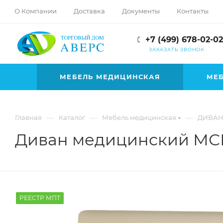
hotmove
О Компании
Доставка
Документы
Контакты
pornspider.info
telugu
+7 (499) 678-02-02
xnxx
ЗАКАЗАТЬ ЗВОНОК
movies
МЕБЕЛЬ МЕДИЦИНСКАЯ
МЕБ
—
—
—
Главная
Каталог
Мебель медицинская
ДИВАН
Диван медицинский МСК
РЕЕСТР МПТ