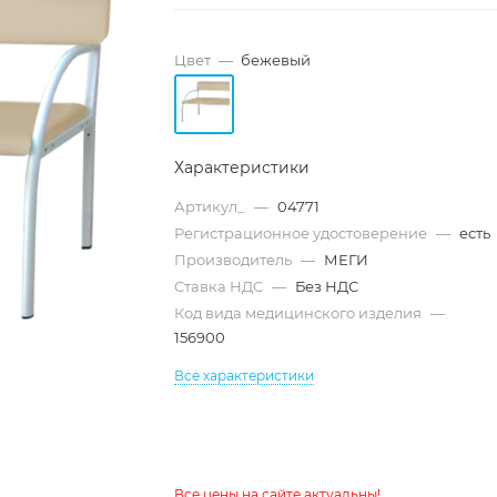
Цвет
—
бежевый
Характеристики
Артикул_
—
04771
Регистрационное удостоверение
—
есть
Производитель
—
МЕГИ
Ставка НДС
—
Без НДС
Код вида медицинского изделия
—
156900
Все характеристики
Все цены на сайте актуальны!