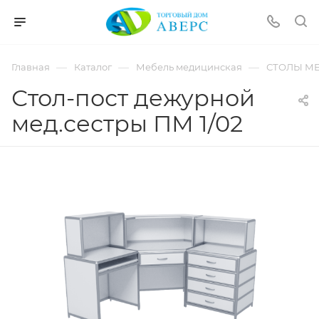
hotmove
pornspider.info
telugu
xnxx
—
—
—
Главная
Каталог
Мебель медицинская
СТОЛЫ М
movies
Стол-пост дежурной
мед.сестры ПМ 1/02